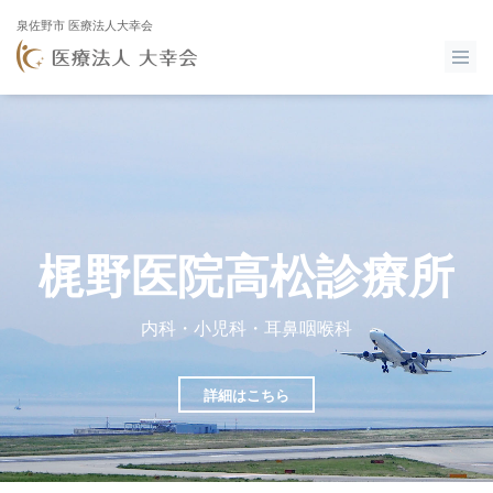
泉佐野市 医療法人大幸会
梶
野
医
院
高
松
診
療
所
内科・小児科・耳鼻咽喉科
詳細はこちら